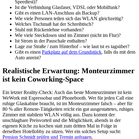
Speedtest)?
Ist die Verbindung Glasfaser, VDSL oder Mobilfunk?
Gibt es einen LAN-Anschluss als Backup?
Wie viele Personen teilen sich das WLAN gleichzeitig?
Welches Tischmaß hat der Schreibtisch?
Stuhl mit Rückenlehne vorhanden?
Wie viele Steckdosen sind im Zimmer (nicht im Flur)?
Ist Strom in der Pauschale enthalten?
Lage zur Straße / zum Hinterhof – wie laut ist es tagsüber?
Gibt es einen
Parkplatz auf dem Grundstück
, falls du mit dem
Auto anreist?
Realistische Erwartung: Monteurzimmer
ist kein Coworking-Space
Ein letzter Reality-Check: Auch das beste Monteurzimmer ist kein
WeWork mit Espressobar und Phonebooth. Wer für jeden Call eine
ruhige Glaskabine braucht, ist im Monteurzimmer falsch – aber für
80 % aller Remote-Tätigkeiten reicht ein gut ausgestattetes, ruhiges
Zimmer mit stabilem WLAN völlig aus. Dazu kommt der
unschlagbare Preisvorteil und die Möglichkeit, abends in der
eigenen Küche zu kochen statt zum dritten Mal in Folge in
derselben Hotellobby zu sitzen. Wer ein solches Setup sucht:
Pension Schmidt prüfen und Termin anfragen
.