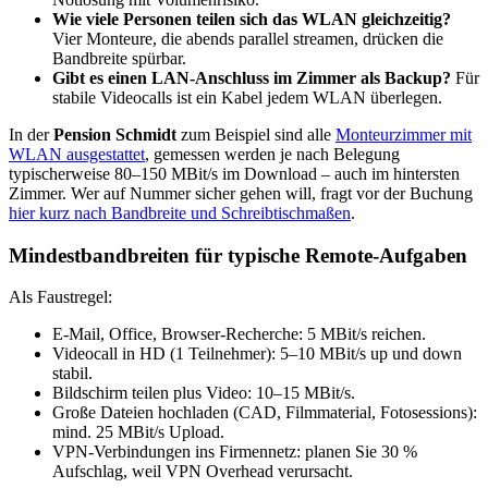
Wie viele Personen teilen sich das WLAN gleichzeitig?
Vier Monteure, die abends parallel streamen, drücken die
Bandbreite spürbar.
Gibt es einen LAN-Anschluss im Zimmer als Backup?
Für
stabile Videocalls ist ein Kabel jedem WLAN überlegen.
In der
Pension Schmidt
zum Beispiel sind alle
Monteurzimmer mit
WLAN ausgestattet
, gemessen werden je nach Belegung
typischerweise 80–150 MBit/s im Download – auch im hintersten
Zimmer. Wer auf Nummer sicher gehen will, fragt vor der Buchung
hier kurz nach Bandbreite und Schreibtischmaßen
.
Mindestbandbreiten für typische Remote-Aufgaben
Als Faustregel:
E-Mail, Office, Browser-Recherche: 5 MBit/s reichen.
Videocall in HD (1 Teilnehmer): 5–10 MBit/s up und down
stabil.
Bildschirm teilen plus Video: 10–15 MBit/s.
Große Dateien hochladen (CAD, Filmmaterial, Fotosessions):
mind. 25 MBit/s Upload.
VPN-Verbindungen ins Firmennetz: planen Sie 30 %
Aufschlag, weil VPN Overhead verursacht.