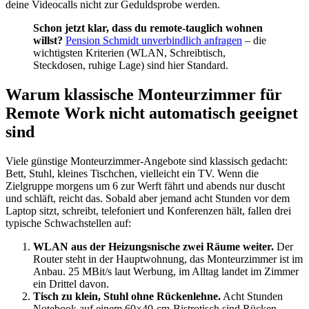
deine Videocalls nicht zur Geduldsprobe werden.
Schon jetzt klar, dass du remote-tauglich wohnen
willst?
Pension Schmidt unverbindlich anfragen
– die
wichtigsten Kriterien (WLAN, Schreibtisch,
Steckdosen, ruhige Lage) sind hier Standard.
Warum klassische Monteurzimmer für
Remote Work nicht automatisch geeignet
sind
Viele günstige Monteurzimmer-Angebote sind klassisch gedacht:
Bett, Stuhl, kleines Tischchen, vielleicht ein TV. Wenn die
Zielgruppe morgens um 6 zur Werft fährt und abends nur duscht
und schläft, reicht das. Sobald aber jemand acht Stunden vor dem
Laptop sitzt, schreibt, telefoniert und Konferenzen hält, fallen drei
typische Schwachstellen auf:
WLAN aus der Heizungsnische zwei Räume weiter.
Der
Router steht in der Hauptwohnung, das Monteurzimmer ist im
Anbau. 25 MBit/s laut Werbung, im Alltag landet im Zimmer
ein Drittel davon.
Tisch zu klein, Stuhl ohne Rückenlehne.
Acht Stunden
Notebook auf einem 60×40-cm-Bistrotisch sind Rücken-