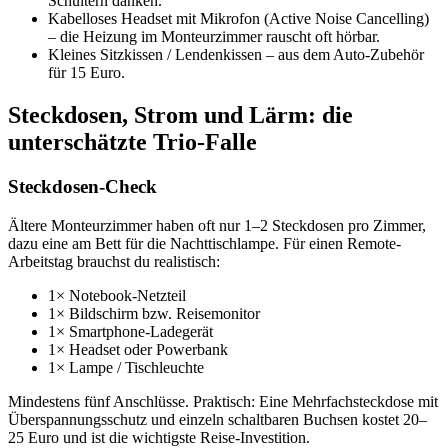
Schultern danken.
Kabelloses Headset mit Mikrofon (Active Noise Cancelling)
– die Heizung im Monteurzimmer rauscht oft hörbar.
Kleines Sitzkissen / Lendenkissen – aus dem Auto-Zubehör
für 15 Euro.
Steckdosen, Strom und Lärm: die
unterschätzte Trio-Falle
Steckdosen-Check
Ältere Monteurzimmer haben oft nur 1–2 Steckdosen pro Zimmer,
dazu eine am Bett für die Nachttischlampe. Für einen Remote-
Arbeitstag brauchst du realistisch:
1× Notebook-Netzteil
1× Bildschirm bzw. Reisemonitor
1× Smartphone-Ladegerät
1× Headset oder Powerbank
1× Lampe / Tischleuchte
Mindestens fünf Anschlüsse. Praktisch: Eine Mehrfachsteckdose mit
Überspannungsschutz und einzeln schaltbaren Buchsen kostet 20–
25 Euro und ist die wichtigste Reise-Investition.