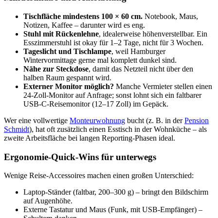
Tischfläche mindestens 100 × 60 cm.
Notebook, Maus,
Notizen, Kaffee – darunter wird es eng.
Stuhl mit Rückenlehne
, idealerweise höhenverstellbar. Ein
Esszimmerstuhl ist okay für 1–2 Tage, nicht für 3 Wochen.
Tageslicht und Tischlampe
, weil Hamburger
Wintervormittage gerne mal komplett dunkel sind.
Nähe zur Steckdose
, damit das Netzteil nicht über den
halben Raum gespannt wird.
Externer Monitor möglich?
Manche Vermieter stellen einen
24-Zoll-Monitor auf Anfrage; sonst lohnt sich ein faltbarer
USB-C-Reisemonitor (12–17 Zoll) im Gepäck.
Wer eine vollwertige
Monteurwohnung
bucht (z. B. in der
Pension
Schmidt
), hat oft zusätzlich einen Esstisch in der Wohnküche – als
zweite Arbeitsfläche bei langen Reporting-Phasen ideal.
Ergonomie-Quick-Wins für unterwegs
Wenige Reise-Accessoires machen einen großen Unterschied:
Laptop-Ständer (faltbar, 200–300 g) – bringt den Bildschirm
auf Augenhöhe.
Externe Tastatur und Maus (Funk, mit USB-Empfänger) –