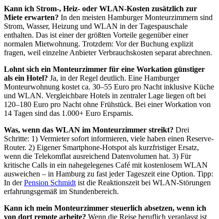
Kann ich Strom-, Heiz- oder WLAN-Kosten zusätzlich zur
Miete erwarten?
In den meisten Hamburger Monteurzimmern sind
Strom, Wasser, Heizung und WLAN in der Tagespauschale
enthalten. Das ist einer der größten Vorteile gegenüber einer
normalen Mietwohnung. Trotzdem: Vor der Buchung explizit
fragen, weil einzelne Anbieter Verbrauchskosten separat abrechnen.
Lohnt sich ein Monteurzimmer für eine Workation günstiger
als ein Hotel?
Ja, in der Regel deutlich. Eine Hamburger
Monteurwohnung kostet ca. 30–55 Euro pro Nacht inklusive Küche
und WLAN. Vergleichbare Hotels in zentraler Lage liegen oft bei
120–180 Euro pro Nacht ohne Frühstück. Bei einer Workation von
14 Tagen sind das 1.000+ Euro Ersparnis.
Was, wenn das WLAN im Monteurzimmer streikt?
Drei
Schritte: 1) Vermieter sofort informieren, viele haben einen Reserve-
Router. 2) Eigener Smartphone-Hotspot als kurzfristiger Ersatz,
wenn die Telekomflat ausreichend Datenvolumen hat. 3) Für
kritische Calls in ein nahegelegenes Café mit kostenlosem WLAN
ausweichen – in Hamburg zu fast jeder Tageszeit eine Option. Tipp:
In der
Pension Schmidt
ist die Reaktionszeit bei WLAN-Störungen
erfahrungsgemäß im Stundenbereich.
Kann ich mein Monteurzimmer steuerlich absetzen, wenn ich
von dort remote arbeite?
Wenn die Reise beruflich veranlasst ist